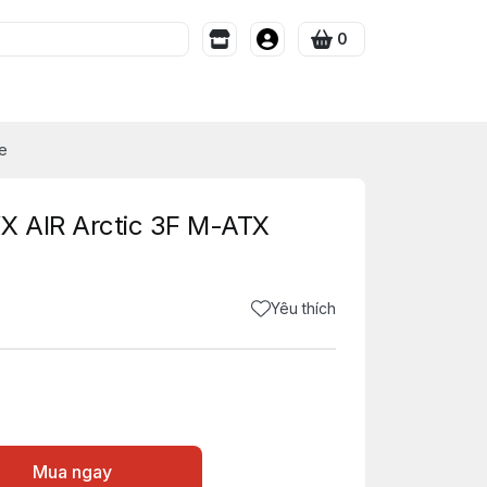
0
e
X AIR Arctic 3F M-ATX
Yêu thích
Mua ngay