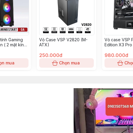
tính Gaming
Vỏ Case VSP V2820 (M-
Vỏ case VSP 
n ( 2 mặt kính
ATX)
Edition X3 Pro
)
ATX Đen/Blac
250.000đ
980.000đ
ọn mua
Chọn mua
Chọ