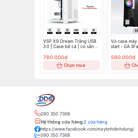
VSP X9 Dream Trắng USB
Vỏ case máy 
3.0 | Case bể cá | có sẵn 3
start - GA 3Fa
fan ARGB | Dãi LED RGB
kèm 3 fan 3F
strip ở đáy
780.000đ
590.000đ
Chọn mua
Ch
090 350 7368
Hệ thống cửa hàng
:
2
cửa hàng
https://www.facebook.com/maytinhdinhdung/
090 350 7368