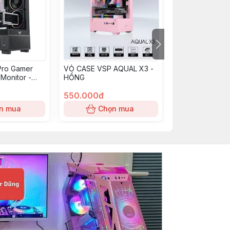
Pro Gamer
VỎ CASE VSP AQUAL X3 -
Vỏ Case máy tí
 Monitor -
HỒNG
ECS1105
k
550.000đ
250.000đ
n mua
Chọn mua
Chọn