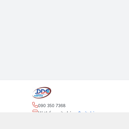
090 350 7368
Hệ thống cửa hàng
:
2
cửa hàng
https://www.facebook.com/maytinhdinhdung/
090 350 7368