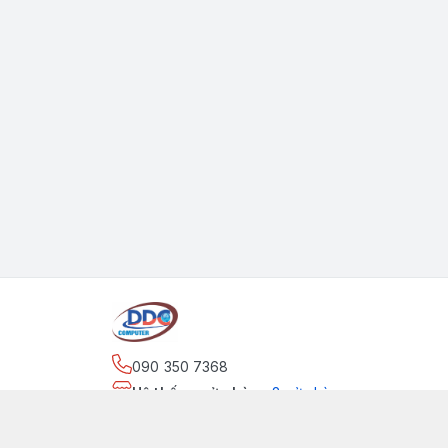
090 350 7368
Hệ thống cửa hàng
:
2
cửa hàng
https://www.facebook.com/maytinhdinhdung/
090 350 7368