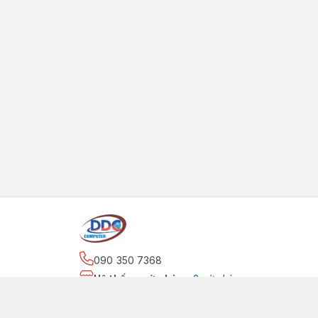
090 350 7368
Hệ thống cửa hàng
:
2
cửa hàng
https://www.facebook.com/maytinhdinhdung/
090 350 7368