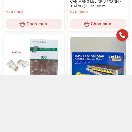
CÁP MẠNG LBLINK 6 / XANH -
TRẮNG ( Cuộn 305m)
220.000đ
670.000đ
Chọn mua
Chọn mua
Hạt mạng cat5 Veggieg V-E003
BỘ CHIA MẠNG 8 CỔNG NETIS
ST108GD (10/100/1000)
10.000đ
575.000đ
Chọn mua
Chọn mua