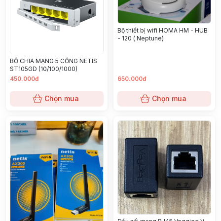
Bộ thiết bị wifi HOMA HM - HUB
- 120 ( Neptune)
BỘ CHIA MẠNG 5 CỔNG NETIS
ST105GD (10/100/1000)
450.000đ
650.000đ
Chọn mua
Chọn mua