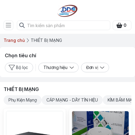
0
Trang chủ
THIẾT BỊ MẠNG
Chọn tiêu chí
Bộ lọc
Thương hiệu
Đơn vị
THIẾT BỊ MẠNG
Phụ Kiện Mạng
CÁP MẠNG - DÂY TÍN HIỆU
KÌM BẤM MẠ