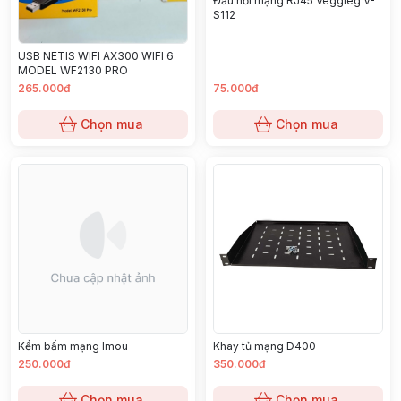
Đầu nối mạng RJ45 Veggieg V-
S112
USB NETIS WIFI AX300 WIFI 6
MODEL WF2130 PRO
265.000đ
75.000đ
Chọn mua
Chọn mua
Kềm bấm mạng Imou
Khay tủ mạng D400
250.000đ
350.000đ
Chọn mua
Chọn mua