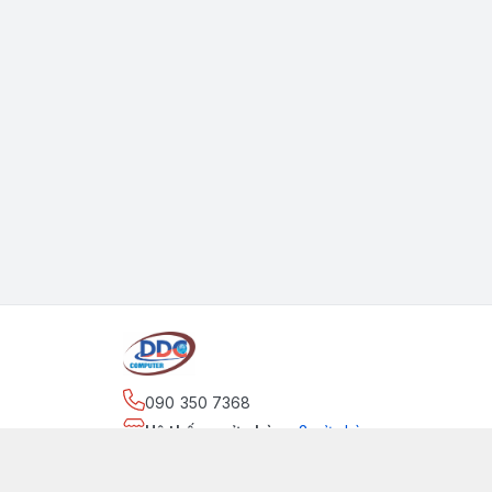
090 350 7368
Hệ thống cửa hàng
:
2
cửa hàng
https://www.facebook.com/maytinhdinhdung/
090 350 7368