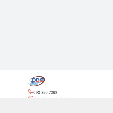
090 350 7368
Hệ thống cửa hàng
:
2
cửa hàng
https://www.facebook.com/maytinhdinhdung/
090 350 7368