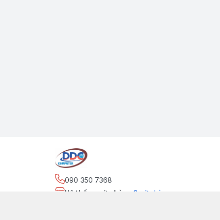
090 350 7368
Hệ thống cửa hàng
:
2
cửa hàng
https://www.facebook.com/maytinhdinhdung/
090 350 7368