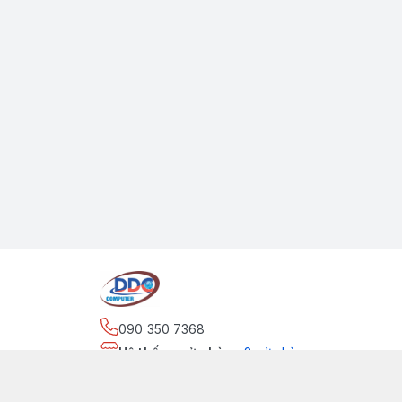
090 350 7368
Hệ thống cửa hàng
:
2
cửa hàng
https://www.facebook.com/maytinhdinhdung/
090 350 7368