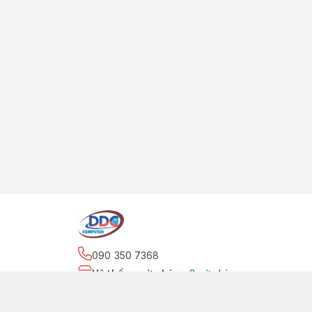
090 350 7368
Hệ thống cửa hàng
:
2
cửa hàng
https://www.facebook.com/maytinhdinhdung/
090 350 7368