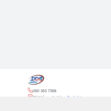
090 350 7368
Hệ thống cửa hàng
:
2
cửa hàng
https://www.facebook.com/maytinhdinhdung/
090 350 7368