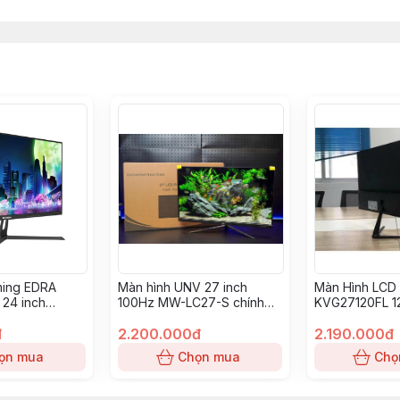
ming EDRA
Màn hình UNV 27 inch
Màn Hình LCD 
24 inch
100Hz MW-LC27-S chính
KVG27120FL 1
(23.8 inch)
hãng
đ
2.200.000đ
2.190.000đ
ọn mua
Chọn mua
Chọ