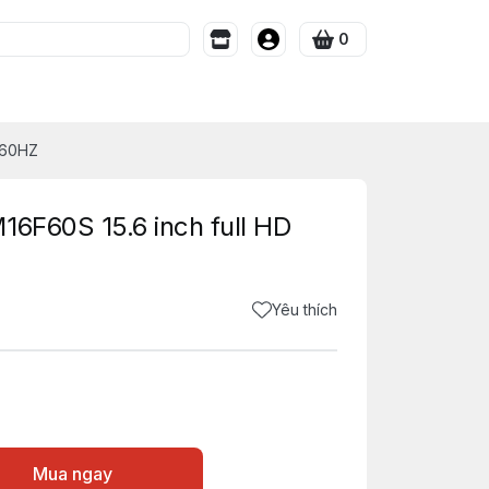
0
 60HZ
16F60S 15.6 inch full HD
Yêu thích
Mua ngay