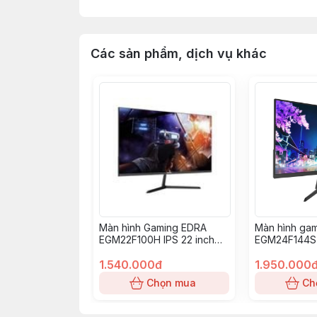
Các sản phẩm, dịch vụ khác
Màn hình Gaming EDRA
Màn hình ga
EGM22F100H IPS 22 inch
EGM24F144S 
FullHD 100Hz
FullHD 144Hz 
1.540.000đ
1.950.000
Chọn mua
Ch