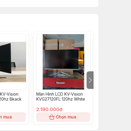
KV-Vision
Màn Hình LCD KV-Vision
Màn Hình LCD K
20hz Bkack
KVG27120FL 120hz White
KVG24120FL 12
2.190.000đ
1.750.000đ
n mua
Chọn mua
Chọn