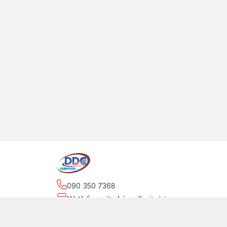
090 350 7368
Hệ thống cửa hàng
:
2
cửa hàng
https://www.facebook.com/maytinhdinhdung/
090 350 7368