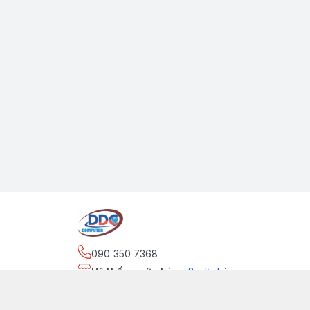
090 350 7368
Hệ thống cửa hàng
:
2
cửa hàng
https://www.facebook.com/maytinhdinhdung/
090 350 7368