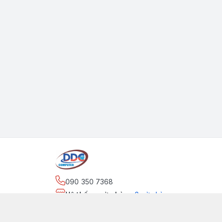
090 350 7368
Hệ thống cửa hàng
:
2
cửa hàng
https://www.facebook.com/maytinhdinhdung/
090 350 7368