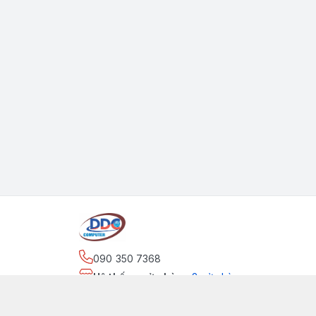
090 350 7368
Hệ thống cửa hàng
:
2
cửa hàng
https://www.facebook.com/maytinhdinhdung/
090 350 7368