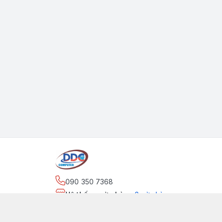
090 350 7368
Hệ thống cửa hàng
:
2
cửa hàng
https://www.facebook.com/maytinhdinhdung/
090 350 7368