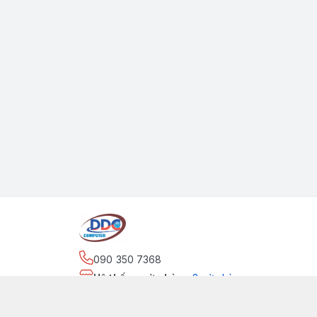
090 350 7368
Hệ thống cửa hàng
:
2
cửa hàng
https://www.facebook.com/maytinhdinhdung/
090 350 7368