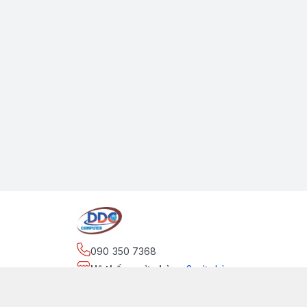
090 350 7368
Hệ thống cửa hàng
:
2
cửa hàng
https://www.facebook.com/maytinhdinhdung/
090 350 7368