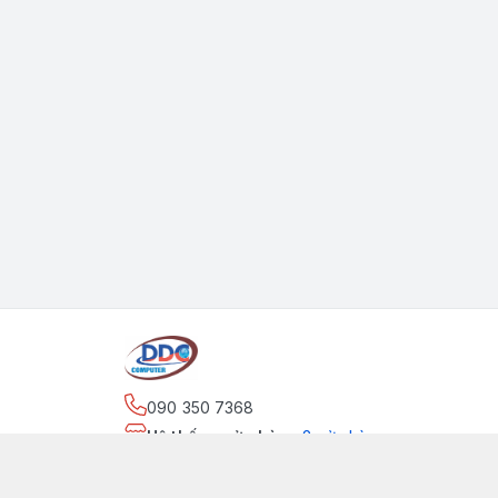
090 350 7368
Hệ thống cửa hàng
:
2
cửa hàng
https://www.facebook.com/maytinhdinhdung/
090 350 7368