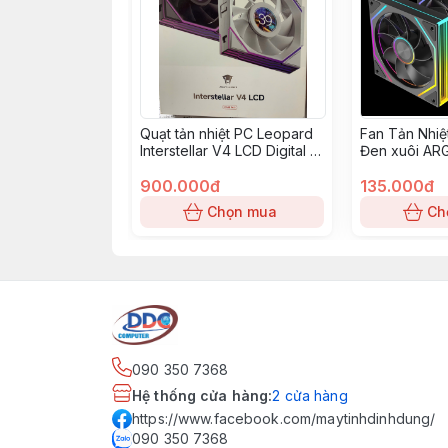
Quạt tản nhiệt PC Leopard
Fan Tản Nhiệt
Interstellar V4 LCD Digital |
Đen xuôi AR
120mm, ARGB, Gió ngược,
LCD, Đen
900.000đ
135.000đ
Chọn mua
Ch
090 350 7368
Hệ thống cửa hàng
:
2
cửa hàng
https://www.facebook.com/maytinhdinhdung/
090 350 7368