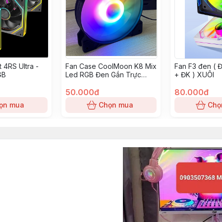
 4RS Ultra -
Fan Case CoolMoon K8 Mix
Fan F3 đen ( 
GB
Led RGB Đen Gắn Trực
+ ĐK ) XUÔI
Tiếp Nguồn
50.000đ
80.000đ
ọn mua
Chọn mua
Chọ