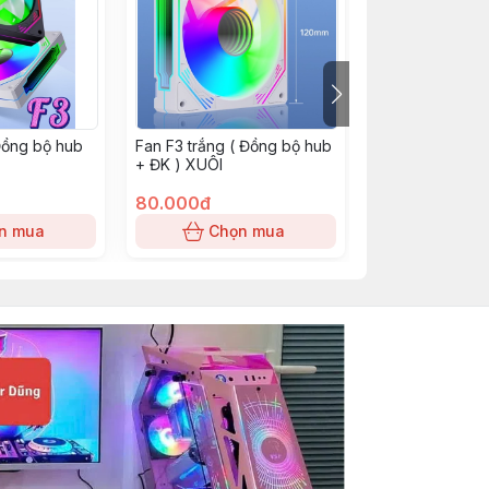
Đồng bộ hub
Fan F3 trắng ( Đồng bộ hub
Hub + Remote 
+ ĐK ) XUÔI
80.000đ
200.000đ
n mua
Chọn mua
Chọn