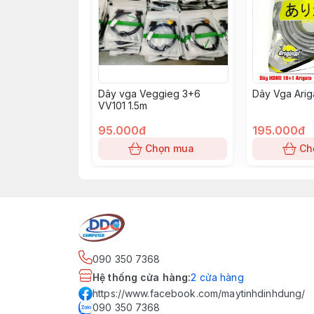
Dây vga Veggieg 3+6
Dây Vga Arig
VV101 1.5m
95.000đ
195.000đ
Chọn mua
Ch
090 350 7368
Hệ thống cửa hàng
:
2
cửa hàng
https://www.facebook.com/maytinhdinhdung/
090 350 7368