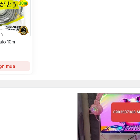
ato 10m
ọn mua