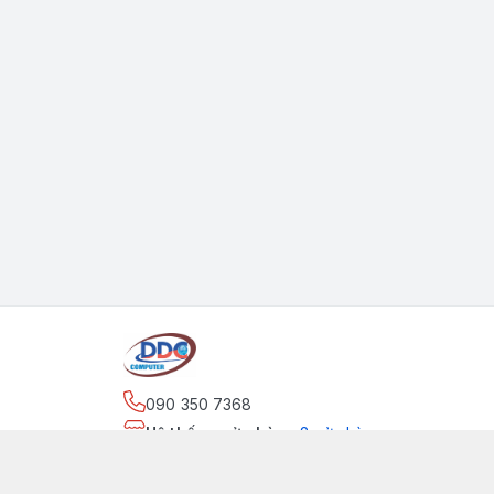
090 350 7368
Hệ thống cửa hàng
:
2
cửa hàng
https://www.facebook.com/maytinhdinhdung/
090 350 7368