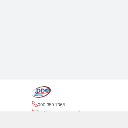
090 350 7368
Hệ thống cửa hàng
:
2
cửa hàng
https://www.facebook.com/maytinhdinhdung/
090 350 7368