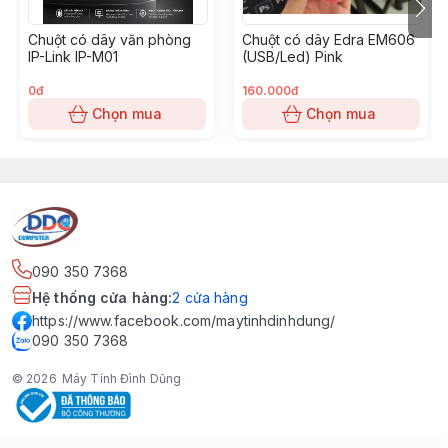
Gia tốc (Acceleration)
Chuột có dây văn phòng
Chuột có dây Edra EM606
IP-Link IP-M01
(USB/Led) Pink
Độ nhạy nâng (Lift Of Distance)
0đ
160.000đ
Chọn mua
Chọn mua
Chất liệu vỏ
Màu sắc vỏ
Màu sắc đèn LED
090 350 7368
Số lượng nút bấm
Hệ thống cửa hàng
:
2
cửa hàng
https://www.facebook.com/maytinhdinhdung/
Switch nút bấm chính
090 350 7368
© 2026
Máy Tính Đình Dũng
Tuổi thọ switch
Dạng kết nối