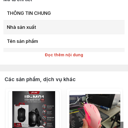
THÔNG TIN CHUNG
Nhà sản xuất
Tên sản phẩm
Mã sản phẩm (Code/Tag)
Đọc thêm nội dung
THÔNG SỐ CHI TIẾT
Các sản phẩm, dịch vụ khác
Kiểu dáng
Mắt đọc
Điểm ảnh/inch (DPI/CPI)
IPS (Inch Per Second)