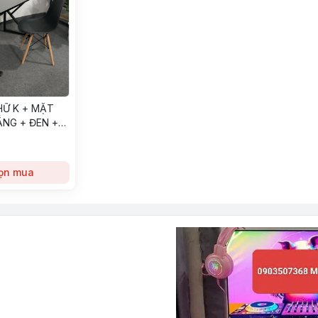
HỮ K + MẶT
ẮNG + ĐEN +
ọn mua