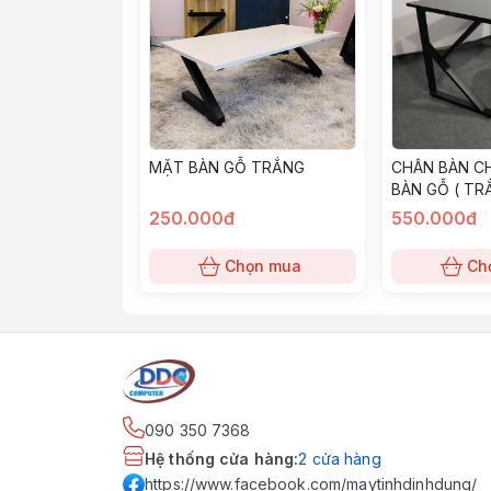
MẶT BÀN GỖ TRẮNG
CHÂN BÀN C
BÀN GỖ ( TR
NÂU...)
250.000đ
550.000đ
Chọn mua
Ch
090 350 7368
Hệ thống cửa hàng
:
2
cửa hàng
https://www.facebook.com/maytinhdinhdung/