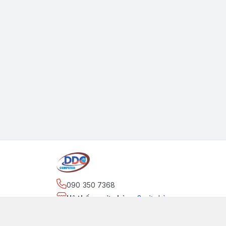
090 350 7368
Hệ thống cửa hàng
:
2
cửa hàng
https://www.facebook.com/maytinhdinhdung/
090 350 7368