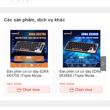
Các sản phẩm, dịch vụ khác
Bàn phím cơ có dây EDRA
Bàn phím cơ có dây EDRA
EK375S (Triple Mode
EK368S (Triple Mode
Gaming Keyboard) – Bản
Gaming Keyboard) – Bản
83 phím - USB / 2.4G /
67 phím - USB / 2.4G /
650.000đ
600.000đ
Bluetooth
Bluetooth
Chọn mua
Chọn mua