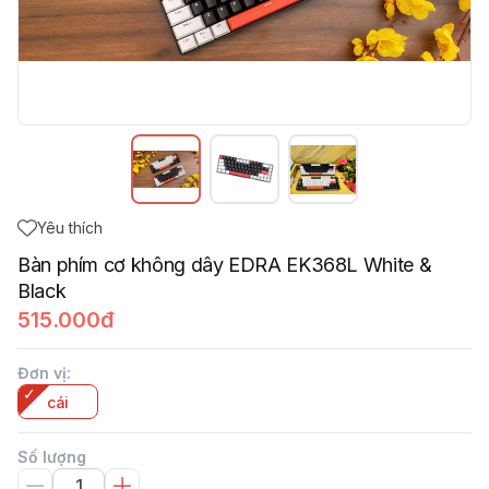
Yêu thích
Bàn phím cơ không dây EDRA EK368L White &
Black
515.000đ
Đơn vị
:
cái
Số lượng