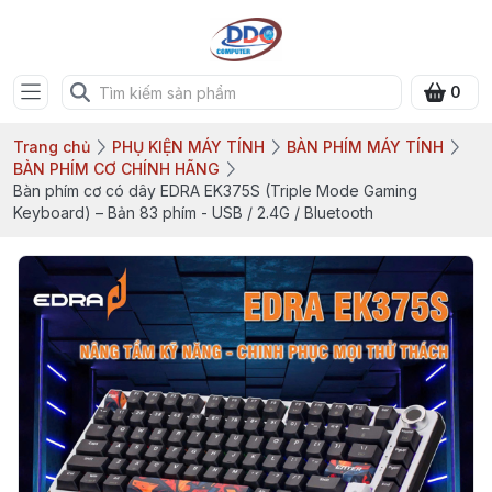
0
Trang chủ
PHỤ KIỆN MÁY TÍNH
BÀN PHÍM MÁY TÍNH
BÀN PHÍM CƠ CHÍNH HÃNG
Bàn phím cơ có dây EDRA EK375S (Triple Mode Gaming
Keyboard) – Bản 83 phím - USB / 2.4G / Bluetooth