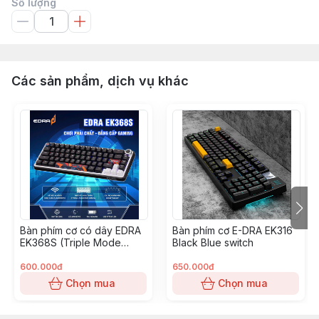
Số lượng
Các sản phẩm, dịch vụ khác
Bàn phím cơ có dây EDRA
Bàn phím cơ E-DRA EK316
EK368S (Triple Mode
Black Blue switch
Gaming Keyboard) – Bản
67 phím - USB / 2.4G /
600.000đ
650.000đ
Bluetooth
Chọn mua
Chọn mua