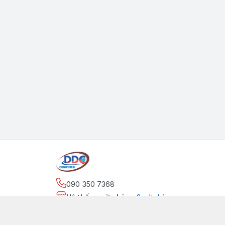
090 350 7368
Hệ thống cửa hàng
:
2
cửa hàng
https://www.facebook.com/maytinhdinhdung/
090 350 7368