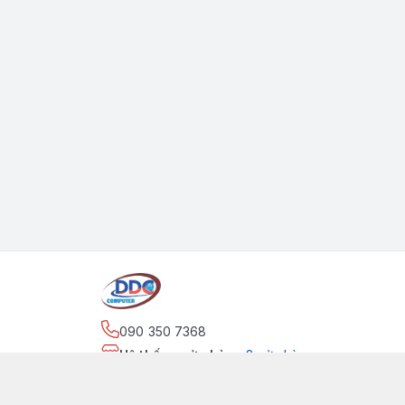
090 350 7368
Hệ thống cửa hàng
:
2
cửa hàng
https://www.facebook.com/maytinhdinhdung/
090 350 7368