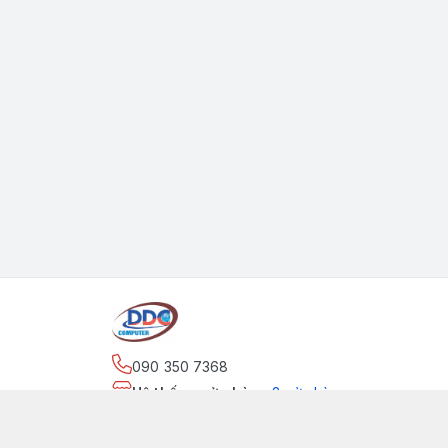
090 350 7368
Hệ thống cửa hàng
:
2
cửa hàng
https://www.facebook.com/maytinhdinhdung/
090 350 7368